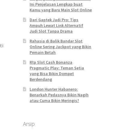
Ini Penjelasan Lengkap buat
Kamu yang Baru Main Slot Online
Dari Gaptek Jadi Pro: Tips
Ampuh Lewat Link Alternatif
Judi Slot Tanpa Drama
Rahasia di Balik Bandar Slot
ti
Online Sering Jackpot yang Bikin
Pemain Betah
Rtp Slot Cash Bonanza
t
Pragmatic Play: Teman Setia
yang Bisa Bikin Dompet
Berdendang
London Hunter Habanero:
Benarkah Pedasnya Bikin Nagih
atau Cuma Bikin Meringis?
Arsip