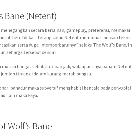
s Bane (Netent)
a menegangkan secara berlainan, gameplay, preferensi, memakai
 betul-betul dekat. Terang kalau Netent membina tindasan teknis
tasikan serta duga “memperbaruinya” selaku The Wolf’s Bane. In
un seharga tersebut sendiri.
 mutasi hangat sebab slot nan jadi, walaupun saya paham Neten
jumlah tiruan di dalam kurang merah bungsu.
hari bahadur maka subversif menghabisi bentala pada penyuplai
adi lain maka kaya.
ot Wolf’s Bane