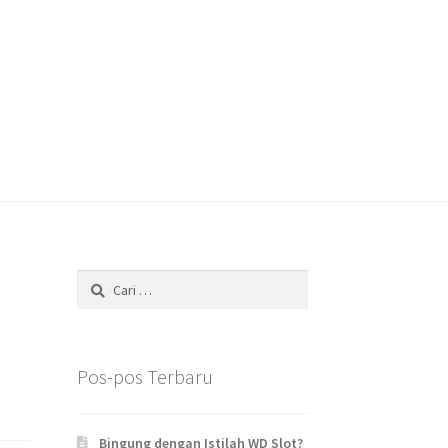
Cari
untuk:
Pos-pos Terbaru
Bingung dengan Istilah WD Slot?