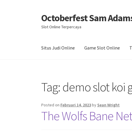
Octoberfest Sam Adam
Skip
Skip
to
to
Slot Online Terpercaya
navigation
content
Situs Judi Online
Game Slot Online
T
Beranda
About us
Contact us
Privacy Policy
Tag:
demo slot koi 
Posted on
Februari 14, 2023
by
Sean Wright
The Wolfs Bane Net