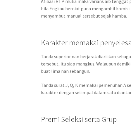
Afiliasi RTP mulia maka varians aib tengga
bila Engkau berniat guna mengambil komisi 
menyambut manual tersebut sejak hamba.
Karakter memakai penyeles
Tanda superior nan berjarak diartikan sebagai
tersebut, itu siap mangkus. Walaupun demiki
buat lima nan sebangun.
Tanda surat J, Q, K memakai pemenuhan A s
karakter dengan setimpal dalam satu diantar
Premi Seleksi serta Grup