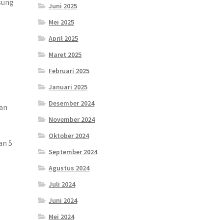
sung
Juni 2025
Mei 2025
April 2025
Maret 2025
Februari 2025
Januari 2025
Desember 2024
nan
November 2024
Oktober 2024
an 5
September 2024
Agustus 2024
Juli 2024
Juni 2024
Mei 2024