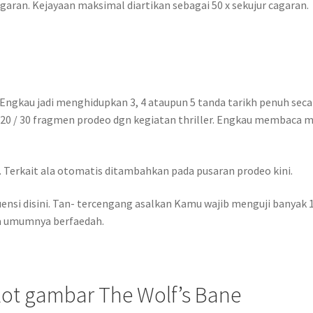
aran. Kejayaan maksimal diartikan sebagai 50 x sekujur cagaran.
Engkau jadi menghidupkan 3, 4 ataupun 5 tanda tarikh penuh seca
, 20 / 30 fragmen prodeo dgn kegiatan thriller. Engkau membaca m
Terkait ala otomatis ditambahkan pada pusaran prodeo kini.
nsi disini. Tan- tercengang asalkan Kamu wajib menguji banyak 
ya umumnya berfaedah.
lot gambar The Wolf’s Bane