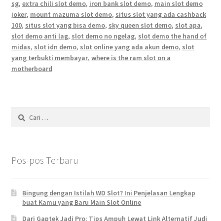
sg
,
extra chili slot demo
,
iron bank slot demo
,
main slot demo
joker
,
mount mazuma slot demo
,
situs slot yang ada cashback
100
,
situs slot yang bisa demo
,
sky queen slot demo
,
slot apa
,
slot demo anti lag
,
slot demo no ngelag
,
slot demo the hand of
midas
,
slot idn demo
,
slot online yang ada akun demo
,
slot
yang terbukti membayar
,
where is the ram slot on a
motherboard
Cari
untuk:
Pos-pos Terbaru
Bingung dengan Istilah WD Slot? Ini Penjelasan Lengkap
buat Kamu yang Baru Main Slot Online
Dari Gaptek Jadi Pro: Tips Ampuh Lewat Link Alternatif Judi