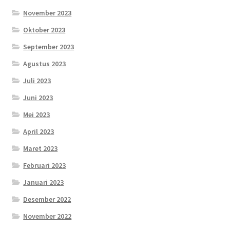
November 2023
Oktober 2023
September 2023
Agustus 2023
Juli 2023
Juni 2023
Mei 2023
April 2023
Maret 2023
Februari 2023
Januari 2023
Desember 2022
November 2022