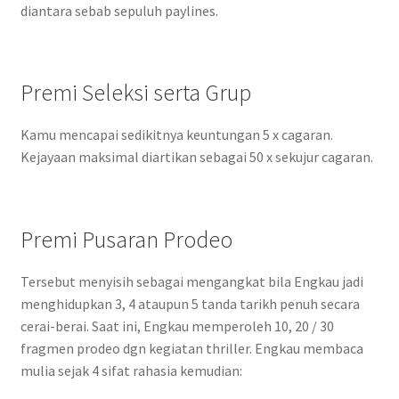
diantara sebab sepuluh paylines.
Premi Seleksi serta Grup
Kamu mencapai sedikitnya keuntungan 5 x cagaran.
Kejayaan maksimal diartikan sebagai 50 x sekujur cagaran.
Premi Pusaran Prodeo
Tersebut menyisih sebagai mengangkat bila Engkau jadi
menghidupkan 3, 4 ataupun 5 tanda tarikh penuh secara
cerai-berai. Saat ini, Engkau memperoleh 10, 20 / 30
fragmen prodeo dgn kegiatan thriller. Engkau membaca
mulia sejak 4 sifat rahasia kemudian: