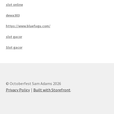
slot online
dewa303
https://www.bluefugu.com/
slot gacor
Slot gacor
© Octoberfest Sam Adams 2026
Privacy Policy
Built with Storefront
.