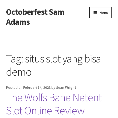
Octoberfest Sam
Skip
Skip
Menu
to
to
Adams
navigation
content
Beranda
About us
Tag:
situs slot yang bisa
Contact us
demo
Privacy Policy
Posted on
Februari 14, 2023
by
Sean Wright
The Wolfs Bane Netent
Slot Online Review