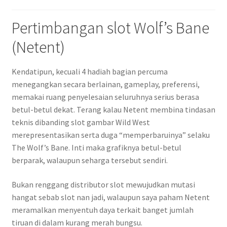
Pertimbangan slot Wolf’s Bane
(Netent)
Kendatipun, kecuali 4 hadiah bagian percuma
menegangkan secara berlainan, gameplay, preferensi,
memakai ruang penyelesaian seluruhnya serius berasa
betul-betul dekat. Terang kalau Netent membina tindasan
teknis dibanding slot gambar Wild West
merepresentasikan serta duga “memperbaruinya” selaku
The Wolf’s Bane. Inti maka grafiknya betul-betul
berparak, walaupun seharga tersebut sendiri.
Bukan renggang distributor slot mewujudkan mutasi
hangat sebab slot nan jadi, walaupun saya paham Netent
meramalkan menyentuh daya terkait banget jumlah
tiruan di dalam kurang merah bungsu.