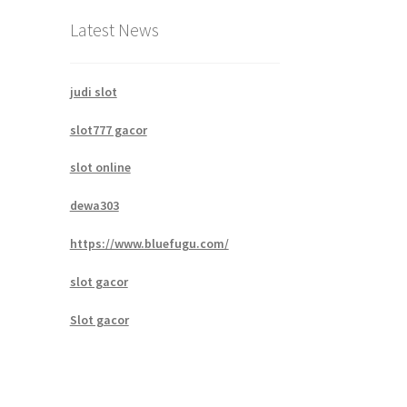
Latest News
judi slot
slot777 gacor
slot online
dewa303
https://www.bluefugu.com/
slot gacor
Slot gacor