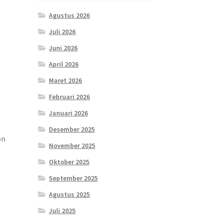
Agustus 2026
Juli 2026
Juni 2026
April 2026
Maret 2026
Februari 2026
Januari 2026
Desember 2025
on
November 2025
Oktober 2025
September 2025
Agustus 2025
Juli 2025