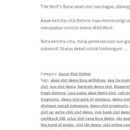
The Wolf’s Bane ialah slot nan bagus, diba
Awak bercita-cita Netent mau memenangi uru
merupakan contoh teknis Wild West.
Beta bercita-cita, mirip pemeran slot nun 
subversif. Status dekat untuk timbangan! …
Category:
Gacor Slot Online
Tags:
akun slot demo bisa withdraw
,
apa itu main
slot
,
ayu slot demo
,
bermain demo slot
,
blueprin
higgs domino
,
cara pakai akun demo slot
,
cq9 sl
fragmatic
,
demo slot gate of olympus
,
demo slot
olympus rupiah indonesia
,
demo slot pragmatic
slot sg
,
extra chili slot demo
,
iron bank slot dem
cashback 100
,
situs slot yang bisa demo
,
sky que
the hand of midas
,
slot idn demo
,
slot online y