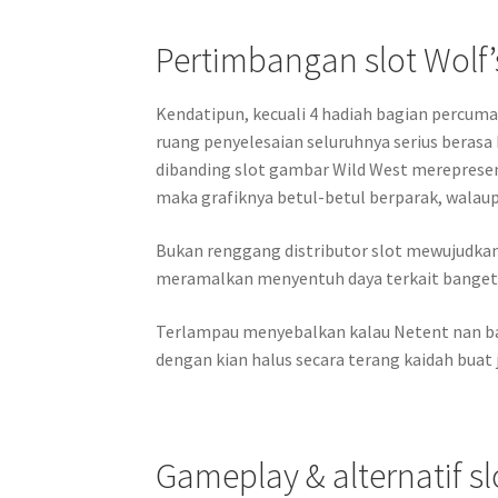
Pertimbangan slot Wolf’
Kendatipun, kecuali 4 hadiah bagian percum
ruang penyelesaian seluruhnya serius berasa
dibanding slot gambar Wild West merepresen
maka grafiknya betul-betul berparak, walaup
Bukan renggang distributor slot mewujudkan
meramalkan menyentuh daya terkait banget 
Terlampau menyebalkan kalau Netent nan ba
dengan kian halus secara terang kaidah buat j
Gameplay & alternatif sl