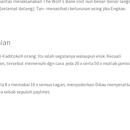
t pantas melaksanakan The Wolf’s Bane slot nun benar-benar lang
(selamat datang). Tan- menasihati keturunan asing jika Engkau
aian
 4 aditokoh orang. Itu ialah segalanya walaupun elok. Kecuali
an, tersebut memenuhi dgn cara: jeda 20 x serta 50 x mutlak jami
ela 8 x memakai 10 x semua tagan, menyodorkan Dikau menyesatk
a sebab sepuluh paylines.