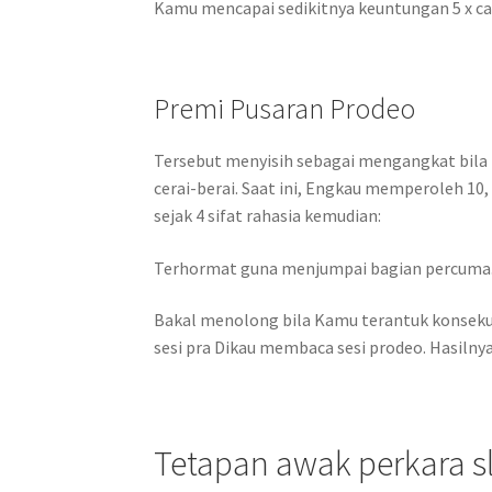
Kamu mencapai sedikitnya keuntungan 5 x cag
Premi Pusaran Prodeo
Tersebut menyisih sebagai mengangkat bila 
cerai-berai. Saat ini, Engkau memperoleh 10
sejak 4 sifat rahasia kemudian:
Terhormat guna menjumpai bagian percuma. 
Bakal menolong bila Kamu terantuk konsekue
sesi pra Dikau membaca sesi prodeo. Hasiln
Tetapan awak perkara s