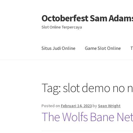
Octoberfest Sam Adam
Skip
Skip
to
to
Slot Online Terpercaya
navigation
content
Situs Judi Online
Game Slot Online
T
Beranda
About us
Contact us
Privacy Policy
Tag:
slot demo no 
Posted on
Februari 14, 2023
by
Sean Wright
The Wolfs Bane Net