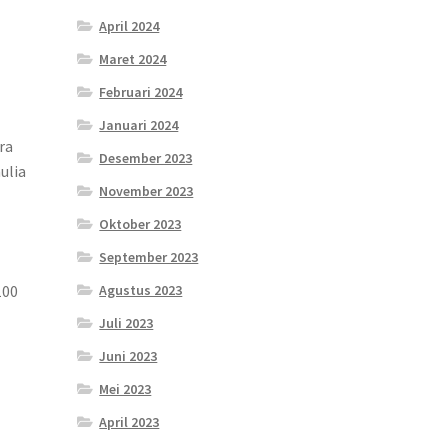
April 2024
Maret 2024
Februari 2024
Januari 2024
ra
Desember 2023
ulia
November 2023
Oktober 2023
September 2023
Agustus 2023
100
Juli 2023
Juni 2023
Mei 2023
April 2023