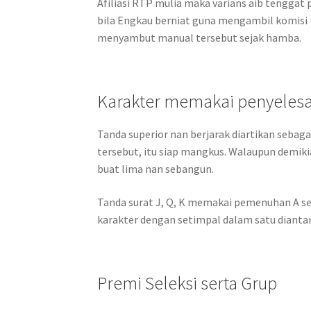
Afiliasi RTP mulia maka varians aib tengga
bila Engkau berniat guna mengambil komisi 
menyambut manual tersebut sejak hamba.
Karakter memakai penyeles
Tanda superior nan berjarak diartikan sebagai
tersebut, itu siap mangkus. Walaupun demiki
buat lima nan sebangun.
Tanda surat J, Q, K memakai pemenuhan A s
karakter dengan setimpal dalam satu diantar
Premi Seleksi serta Grup