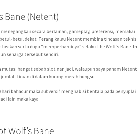
s Bane (Netent)
a menegangkan secara berlainan, gameplay, preferensi, memakai
 betul-betul dekat. Terang kalau Netent membina tindasan teknis
tasikan serta duga “memperbaruinya” selaku The Wolf’s Bane. In
un seharga tersebut sendiri.
 mutasi hangat sebab slot nan jadi, walaupun saya paham Neten
jumlah tiruan di dalam kurang merah bungsu.
hari bahadur maka subversif menghabisi bentala pada penyuplai
adi lain maka kaya.
ot Wolf’s Bane