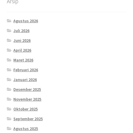
Arsip
Agustus 2026
Juli 2026
Juni 2026
April 2026
Maret 2026
Februari 2026
Januari 2026
Desember 2025
November 2025
Oktober 2025
September 2025
Agustus 2025