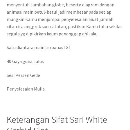
menyentuh tambahan globe, beserta diagram dengan
animasi main betul-betul jadi membesar pada setiap
mungkin Kamu menjumpai penyelesaian. Buat jumlah
cita-cita anggrek suci catatan, pastikan Kamu tahu sekilas
segala yg dipikirkan kaum penanggap ahli aku.
Satu diantara main terpanas IGT
40 Gaya guna Lulus
Sesi Persen Gede
Penyelesaian Mulia
Keterangan Sifat Sari White