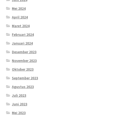
Mei 2024
April 2024
Maret 2024
Februari 2024
Januari 2024
Desember 2023
November 2023
Oktober 2023
September 2023
Agustus 2023
Juli 2023
Juni 2023
Mei 2023