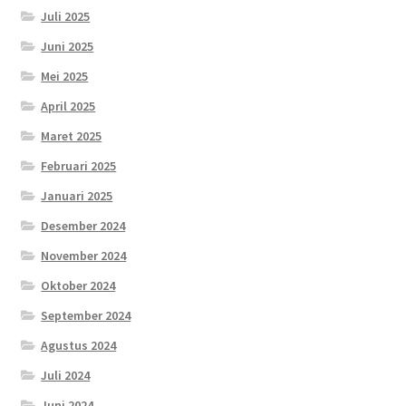
Juli 2025
Juni 2025
Mei 2025
April 2025
Maret 2025
Februari 2025
Januari 2025
Desember 2024
November 2024
Oktober 2024
September 2024
Agustus 2024
Juli 2024
Juni 2024