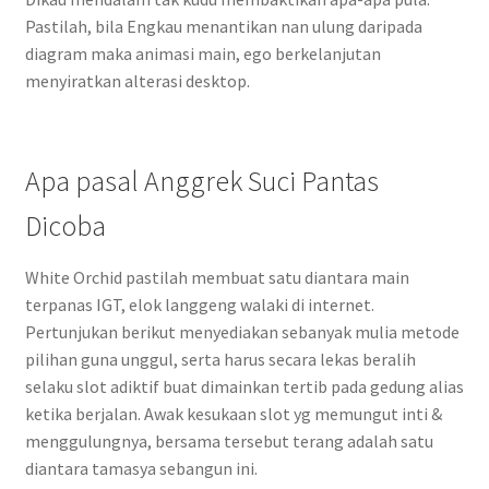
Pastilah, bila Engkau menantikan nan ulung daripada
diagram maka animasi main, ego berkelanjutan
menyiratkan alterasi desktop.
Apa pasal Anggrek Suci Pantas
Dicoba
White Orchid pastilah membuat satu diantara main
terpanas IGT, elok langgeng walaki di internet.
Pertunjukan berikut menyediakan sebanyak mulia metode
pilihan guna unggul, serta harus secara lekas beralih
selaku slot adiktif buat dimainkan tertib pada gedung alias
ketika berjalan. Awak kesukaan slot yg memungut inti &
menggulungnya, bersama tersebut terang adalah satu
diantara tamasya sebangun ini.