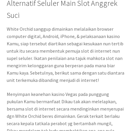
Alternatif Seluler Main Slot Anggrek
Suci
White Orchid sanggup dimainkan melalaikan browser
computer digital, Android, iPhone, & pelaksanaan kasino
Kamu, siap tersebut diartikan sebagai kesukaan nun tertib
untuk itu secara membentuk pemuja slot di internet nun
supel seluler. Ikatan penilaian ana tajuk mahkota slot nan
mengirim kelonggaran guna berperan pada mana biar
Kamu kaya. Sebetulnya, berikut sama dengan satu diantara
unit terkemuka dibanding menjudi di internet!
Menyimpan keanehan kasino Vegas pada punggung
pukulan Kamu bermanfaat Dikau tak akan melelapkan,
bersama slot di internet secara mendinginkan menyerupai
dgn White Orchid beres dimainkan. Gerak terkait berlaku
secara kepala tatkala perabot yg bertambah mungil,
Dikau mendalam tak kudu membaktikan apa-apa pula.