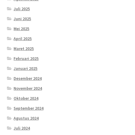
Juli 2025
Juni 2025
Mei 2025
April 2025
Maret 2025
Februari 2025
Januari 2025
Desember 2024
November 2024
Oktober 2024
September 2024
Agustus 2024
Juli 2024