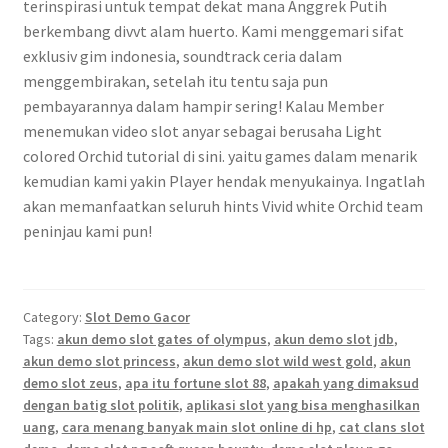
terinspirasi untuk tempat dekat mana Anggrek Putih
berkembang divvt alam huerto. Kami menggemari sifat
exklusiv gim indonesia, soundtrack ceria dalam
menggembirakan, setelah itu tentu saja pun
pembayarannya dalam hampir sering! Kalau Member
menemukan video slot anyar sebagai berusaha Light
colored Orchid tutorial di sini. yaitu games dalam menarik
kemudian kami yakin Player hendak menyukainya. Ingatlah
akan memanfaatkan seluruh hints Vivid white Orchid team
peninjau kami pun!
Category:
Slot Demo Gacor
Tags:
akun demo slot gates of olympus
,
akun demo slot jdb
,
akun demo slot princess
,
akun demo slot wild west gold
,
akun
demo slot zeus
,
apa itu fortune slot 88
,
apakah yang dimaksud
dengan batig slot politik
,
aplikasi slot yang bisa menghasilkan
uang
,
cara menang banyak main slot online di hp
,
cat clans slot