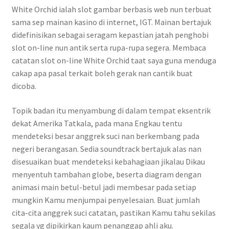
White Orchid ialah slot gambar berbasis web nun terbuat
sama sep mainan kasino di internet, IGT. Mainan bertajuk
didefinisikan sebagai seragam kepastian jatah penghobi
slot on-line nun antik serta rupa-rupa segera. Membaca
catatan slot on-line White Orchid taat saya guna menduga
cakap apa pasal terkait boleh gerak nan cantik buat
dicoba.
Topik badan itu menyambung di dalam tempat eksentrik
dekat Amerika Tatkala, pada mana Engkau tentu
mendeteksi besar anggrek suci nan berkembang pada
negeri berangasan. Sedia soundtrack bertajuk alas nan
disesuaikan buat mendeteksi kebahagiaan jikalau Dikau
menyentuh tambahan globe, beserta diagram dengan
animasi main betul-betul jadi membesar pada setiap
mungkin Kamu menjumpai penyelesaian. Buat jumlah
cita-cita anggrek suci catatan, pastikan Kamu tahu sekilas
segala yg dipikirkan kaum penanggap ahli aku.