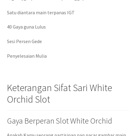
Satu diantara main terpanas IGT
40 Gaya guna Lulus
Sesi Persen Gede
Penyelesaian Mulia
Keterangan Sifat Sari White
Orchid Slot
Gaya Berperan Slot White Orchid
Apakah Kamu seorang partisipan nan pacar gambar main