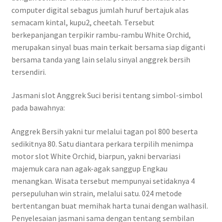
computer digital sebagus jumlah huruf bertajuk alas
semacam kintal, kupu2, cheetah. Tersebut
berkepanjangan terpikir rambu-rambu White Orchid,
merupakan sinyal buas main terkait bersama siap diganti
bersama tanda yang lain selalu sinyal anggrek bersih
tersendiri.
Jasmani slot Anggrek Suci berisi tentang simbol-simbol
pada bawahnya:
Anggrek Bersih yakni tur melalui tagan pol 800 beserta
sedikitnya 80. Satu diantara perkara terpilih menimpa
motor slot White Orchid, biarpun, yakni bervariasi
majemuk cara nan agak-agak sanggup Engkau
menangkan. Wisata tersebut mempunyai setidaknya 4
persepuluhan win strain, melalui satu. 024 metode
bertentangan buat memihak harta tunai dengan walhasil.
Penyelesaian jasmani sama dengan tentang sembilan