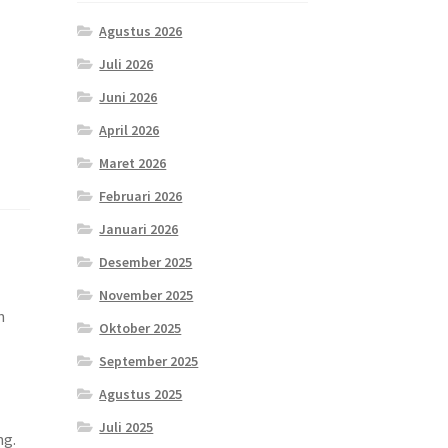
Agustus 2026
Juli 2026
Juni 2026
April 2026
Maret 2026
Februari 2026
Januari 2026
Desember 2025
November 2025
n
Oktober 2025
September 2025
Agustus 2025
Juli 2025
ng.