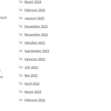
Maret 2023
Februari 2023
laah
Januari 2023
Desember 2022
November 2022
Oktober 2022
September 2022
Agustus 2022
Juli 2022
t
Mei 2022
na
April 2022
Maret 2022
Februari 2022