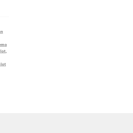
un
emo
lot
,
slot