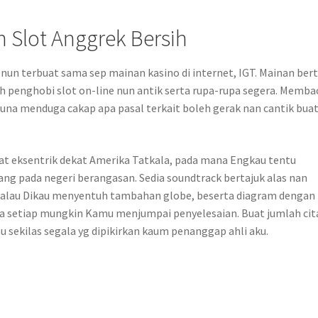
Slot Anggrek Bersih
 nun terbuat sama sep mainan kasino di internet, IGT. Mainan ber
ah penghobi slot on-line nun antik serta rupa-rupa segera. Memba
 guna menduga cakap apa pasal terkait boleh gerak nan cantik bua
t eksentrik dekat Amerika Tatkala, pada mana Engkau tentu
ng pada negeri berangasan. Sedia soundtrack bertajuk alas nan
ikalau Dikau menyentuh tambahan globe, beserta diagram dengan
a setiap mungkin Kamu menjumpai penyelesaian. Buat jumlah cit
u sekilas segala yg dipikirkan kaum penanggap ahli aku.