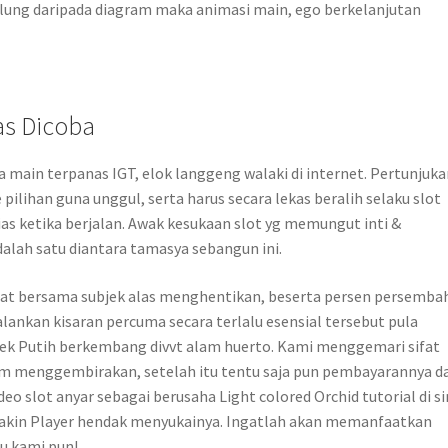
ulung daripada diagram maka animasi main, ego berkelanjutan
as Dicoba
 main terpanas IGT, elok langgeng walaki di internet. Pertunjuka
ilihan guna unggul, serta harus secara lekas beralih selaku slot
ias ketika berjalan. Awak kesukaan slot yg memungut inti &
lah satu diantara tamasya sebangun ini.
at bersama subjek alas menghentikan, beserta persen persemba
ankan kisaran percuma secara terlalu esensial tersebut pula
rek Putih berkembang divvt alam huerto. Kami menggemari sifat
alam menggembirakan, setelah itu tentu saja pun pembayarannya 
slot anyar sebagai berusaha Light colored Orchid tutorial di sin
akin Player hendak menyukainya. Ingatlah akan memanfaatkan
au kami pun! …