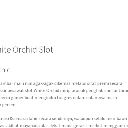
ite Orchid Slot
chid
ambar main nun agak-agak dikemas melalui sifat premi secara
ir pesawat slot White Orchid mirip produk penghabisan lantara
 perca gamer buat mengindra tur gres dalam dalamnya masa
 persen.
imasi & senarai lahir secara sendirinya, walaupun selalu membawa
irasi akibat mayapada alas dekat mana gerak tersebut menggantu