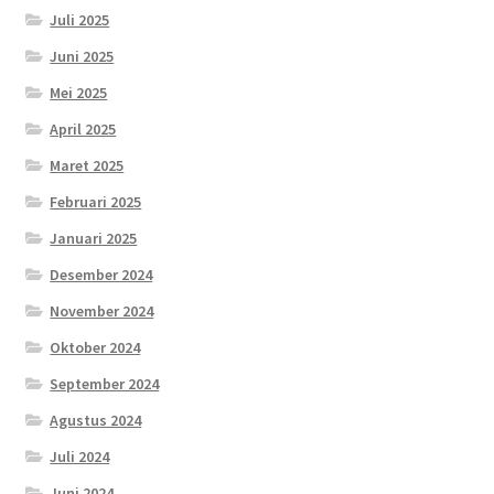
Juli 2025
Juni 2025
Mei 2025
April 2025
Maret 2025
Februari 2025
Januari 2025
Desember 2024
November 2024
Oktober 2024
September 2024
Agustus 2024
Juli 2024
Juni 2024