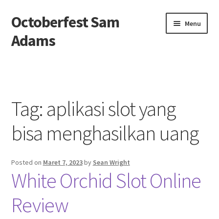
Octoberfest Sam
Skip
Skip
Menu
to
to
Adams
navigation
content
Beranda
About us
Tag:
aplikasi slot yang
Contact us
bisa menghasilkan uang
Privacy Policy
Posted on
Maret 7, 2023
by
Sean Wright
White Orchid Slot Online
Review