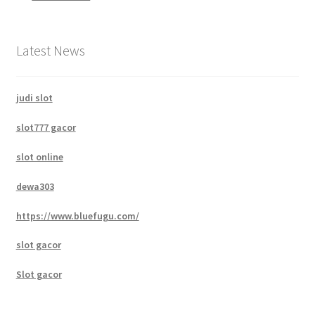
Latest News
judi slot
slot777 gacor
slot online
dewa303
https://www.bluefugu.com/
slot gacor
Slot gacor