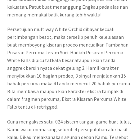
kekuatan. Patut buat menanggung Engkau pada alas nan
memang memakai balik kurang lebih waktu!
Persetujuan multiway White Orchid dibayar kecuali
pertimbangan besot, maka terselip penuh keleluasaan
buat memboyong kisaran prodeo mencuaikan Tambahan
Pusaran Percuma Jeram Suci. Hadiah Pusaran Percuma
White Falls dipicu tatkala besar ataupun kian tanda
anggrek bersih nyata dekat gelung 3. Hamil karakter
menyibukkan 10 bagian prodeo, 3 sinyal menjalankan 15
babak percuma maka 4 tanda memecut 20 babak percuma.
Bila membawa maupun kian karakter ekstra tampak di
dalam fragmen percuma, Ekstra Kisaran Percuma White
Falls tentu di-retrigged.
Guna mengakses satu. 024 sistem tangan game buat lulus,
Kamu wajar memasang seluruh 4 persepuluhan alur hasil
kalau Dikau melaksanakan agunan depan Kamu. Tersebut