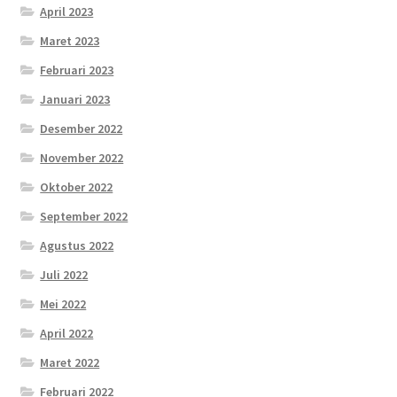
April 2023
Maret 2023
Februari 2023
Januari 2023
Desember 2022
November 2022
Oktober 2022
September 2022
Agustus 2022
Juli 2022
Mei 2022
April 2022
Maret 2022
Februari 2022