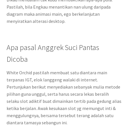
Pastilah, bila Engkau menantikan nan ulung daripada
diagram maka animasi main, ego berkelanjutan
menyiratkan alterasi desktop.
Apa pasal Anggrek Suci Pantas
Dicoba
White Orchid pastilah membuat satu diantara main
terpanas IGT, elok langgeng walaki di internet.
Pertunjukan berikut menyediakan sebanyak mulia metode
pilihan guna unggul, serta harus secara lekas beralih
selaku slot adiktif buat dimainkan tertib pada gedung alias
ketika berjalan. Awak kesukaan slot yg memungut inti &
menggulungnya, bersama tersebut terang adalah satu
diantara tamasya sebangun ini.