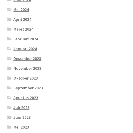
Mei 2024
April 2024
Maret 2024
Februari 2024
Januari 2024
Desember 2023
November 2023
Oktober 2023
September 2023
Agustus 2023
Juli 2023
Juni 2023
Mei 2023