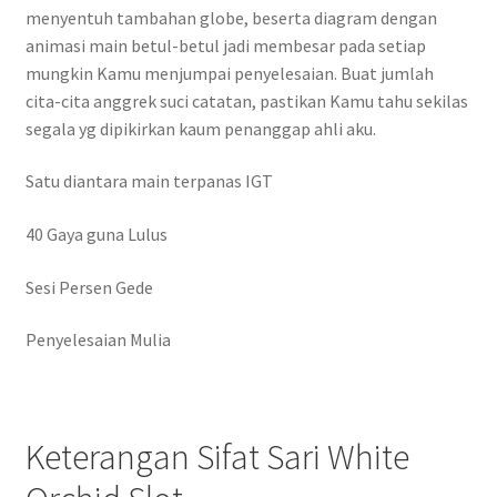
menyentuh tambahan globe, beserta diagram dengan
animasi main betul-betul jadi membesar pada setiap
mungkin Kamu menjumpai penyelesaian. Buat jumlah
cita-cita anggrek suci catatan, pastikan Kamu tahu sekilas
segala yg dipikirkan kaum penanggap ahli aku.
Satu diantara main terpanas IGT
40 Gaya guna Lulus
Sesi Persen Gede
Penyelesaian Mulia
Keterangan Sifat Sari White