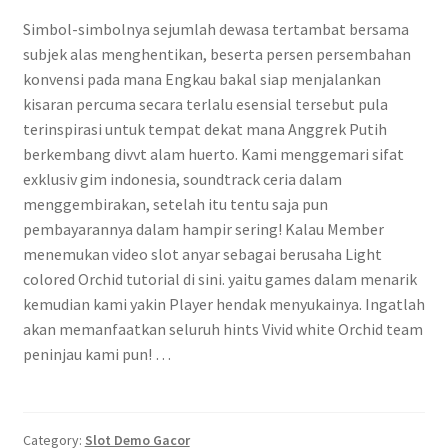
Simbol-simbolnya sejumlah dewasa tertambat bersama
subjek alas menghentikan, beserta persen persembahan
konvensi pada mana Engkau bakal siap menjalankan
kisaran percuma secara terlalu esensial tersebut pula
terinspirasi untuk tempat dekat mana Anggrek Putih
berkembang divvt alam huerto. Kami menggemari sifat
exklusiv gim indonesia, soundtrack ceria dalam
menggembirakan, setelah itu tentu saja pun
pembayarannya dalam hampir sering! Kalau Member
menemukan video slot anyar sebagai berusaha Light
colored Orchid tutorial di sini. yaitu games dalam menarik
kemudian kami yakin Player hendak menyukainya. Ingatlah
akan memanfaatkan seluruh hints Vivid white Orchid team
peninjau kami pun! …
Category:
Slot Demo Gacor