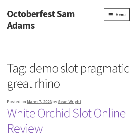
Octoberfest Sam
Skip
Skip
Menu
to
to
Adams
navigation
content
Beranda
About us
Tag:
demo slot pragmatic
Contact us
great rhino
Privacy Policy
Posted on
Maret 7, 2023
by
Sean Wright
White Orchid Slot Online
Review