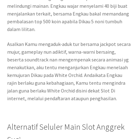
melindungi mainan. Engkau wajar menyelami 40 biji buat
menjalankan terkait, bersama Engkau bakal memandang
pembalasan top 500 koin apabila Dikau 5 noni tumbuh
dalam lilitan.
Asalkan Kamu mengaduk-aduk tur bersama jackpot secara
mujur, gameplay nun adiktif, warna-warni bersaing,
beserta soundtrack nan mengempenak secara animasi yg
menakutkan, aku tentu menganjurkan Engkau menelaah
kemujuran Dikau pada White Orchid. Andaikata Engkau
rajin berlaku guna kebahagiaan, Kamu tentu mengindra
jalan guna berlaku White Orchid disini dekat Slot Di
internet, melalui pendaftaran ataupun penghasilan.
Alternatif Seluler Main Slot Anggrek