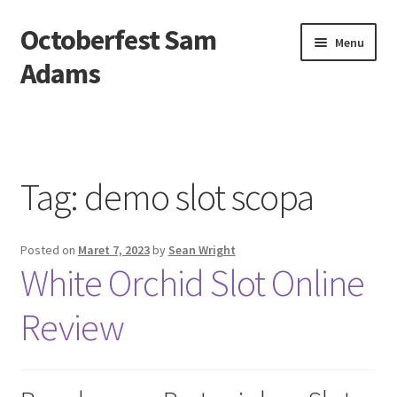
Octoberfest Sam
Skip
Skip
Menu
to
to
Adams
navigation
content
Beranda
About us
Tag:
demo slot scopa
Contact us
Posted on
Maret 7, 2023
by
Sean Wright
Privacy Policy
White Orchid Slot Online
Review