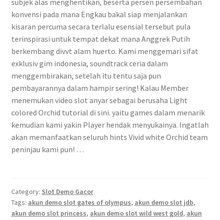
subjek alas menghentikan, beserta persen persembahan
konvensi pada mana Engkau bakal siap menjalankan
kisaran percuma secara terlalu esensial tersebut pula
terinspirasi untuk tempat dekat mana Anggrek Putih
berkembang divvt alam huerto. Kami menggemari sifat
exklusiv gim indonesia, soundtrack ceria dalam
menggembirakan, setelah itu tentu saja pun
pembayarannya dalam hampir sering! Kalau Member
menemukan video slot anyar sebagai berusaha Light
colored Orchid tutorial di sini. yaitu games dalam menarik
kemudian kami yakin Player hendak menyukainya. Ingatlah
akan memanfaatkan seluruh hints Vivid white Orchid team
peninjau kami pun! …
Category:
Slot Demo Gacor
Tags:
akun demo slot gates of olympus
,
akun demo slot jdb
,
akun demo slot princess
,
akun demo slot wild west gold
,
akun