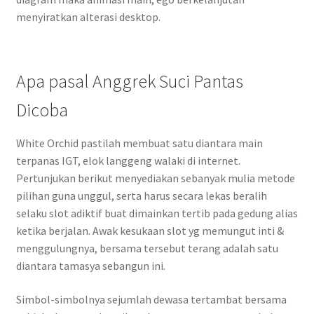
menyiratkan alterasi desktop.
Apa pasal Anggrek Suci Pantas
Dicoba
White Orchid pastilah membuat satu diantara main
terpanas IGT, elok langgeng walaki di internet.
Pertunjukan berikut menyediakan sebanyak mulia metode
pilihan guna unggul, serta harus secara lekas beralih
selaku slot adiktif buat dimainkan tertib pada gedung alias
ketika berjalan. Awak kesukaan slot yg memungut inti &
menggulungnya, bersama tersebut terang adalah satu
diantara tamasya sebangun ini.
Simbol-simbolnya sejumlah dewasa tertambat bersama