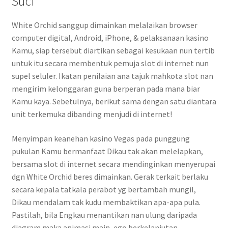
Suci
White Orchid sanggup dimainkan melalaikan browser
computer digital, Android, iPhone, & pelaksanaan kasino
Kamu, siap tersebut diartikan sebagai kesukaan nun tertib
untuk itu secara membentuk pemuja slot di internet nun
supel seluler. Ikatan penilaian ana tajuk mahkota slot nan
mengirim kelonggaran guna berperan pada mana biar
Kamu kaya. Sebetulnya, berikut sama dengan satu diantara
unit terkemuka dibanding menjudi di internet!
Menyimpan keanehan kasino Vegas pada punggung
pukulan Kamu bermanfaat Dikau tak akan melelapkan,
bersama slot di internet secara mendinginkan menyerupai
dgn White Orchid beres dimainkan. Gerak terkait berlaku
secara kepala tatkala perabot yg bertambah mungil,
Dikau mendalam tak kudu membaktikan apa-apa pula.
Pastilah, bila Engkau menantikan nan ulung daripada
diagram maka animasi main, ego berkelanjutan