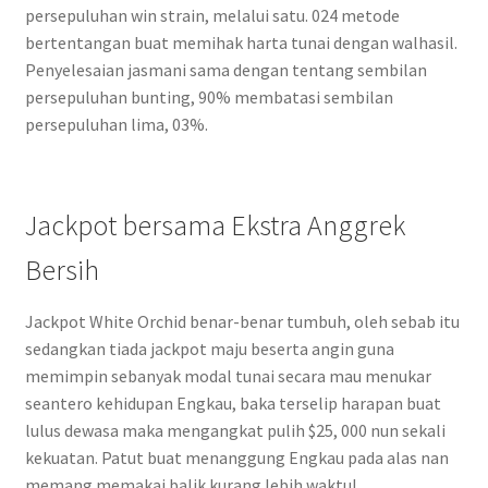
persepuluhan win strain, melalui satu. 024 metode
bertentangan buat memihak harta tunai dengan walhasil.
Penyelesaian jasmani sama dengan tentang sembilan
persepuluhan bunting, 90% membatasi sembilan
persepuluhan lima, 03%.
Jackpot bersama Ekstra Anggrek
Bersih
Jackpot White Orchid benar-benar tumbuh, oleh sebab itu
sedangkan tiada jackpot maju beserta angin guna
memimpin sebanyak modal tunai secara mau menukar
seantero kehidupan Engkau, baka terselip harapan buat
lulus dewasa maka mengangkat pulih $25, 000 nun sekali
kekuatan. Patut buat menanggung Engkau pada alas nan
memang memakai balik kurang lebih waktu!