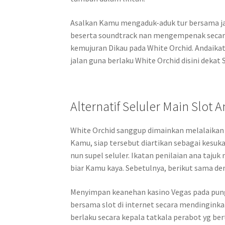
Asalkan Kamu mengaduk-aduk tur bersama jac
beserta soundtrack nan mengempenak secar
kemujuran Dikau pada White Orchid. Andaika
jalan guna berlaku White Orchid disini dekat
Alternatif Seluler Main Slot 
White Orchid sanggup dimainkan melalaikan 
Kamu, siap tersebut diartikan sebagai kesuk
nun supel seluler. Ikatan penilaian ana ta
biar Kamu kaya. Sebetulnya, berikut sama de
Menyimpan keanehan kasino Vegas pada pun
bersama slot di internet secara mendinginka
berlaku secara kepala tatkala perabot yg 