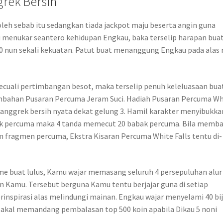
rek Bersih
leh sebab itu sedangkan tiada jackpot maju beserta angin guna
menukar seantero kehidupan Engkau, baka terselip harapan bua
0 nun sekali kekuatan. Patut buat menanggung Engkau pada alas
kecuali pertimbangan besot, maka terselip penuh keleluasaan bua
ahan Pusaran Percuma Jeram Suci. Hadiah Pusaran Percuma Wh
a anggrek bersih nyata dekat gelung 3. Hamil karakter menyibukka
bak percuma maka 4 tanda memecut 20 babak percuma. Bila memb
m fragmen percuma, Ekstra Kisaran Percuma White Falls tentu di-
e buat lulus, Kamu wajar memasang seluruh 4 persepuluhan alur
n Kamu. Tersebut berguna Kamu tentu berjajar guna di setiap
erinspirasi alas melindungi mainan. Engkau wajar menyelami 40 bij
bakal memandang pembalasan top 500 koin apabila Dikau 5 noni