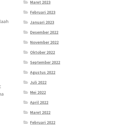
Maret 2023
Februari 2023
laah
Januari 2023
Desember 2022
November 2022
Oktober 2022
September 2022
Agustus 2022
Juli 2022
t
Mei 2022
na
April 2022
Maret 2022
Februari 2022