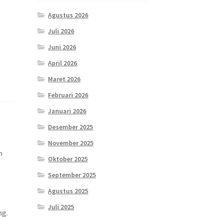
Agustus 2026
Juli 2026
Juni 2026
April 2026
Maret 2026
Februari 2026
Januari 2026
Desember 2025
November 2025
n
Oktober 2025
September 2025
Agustus 2025
Juli 2025
ng.