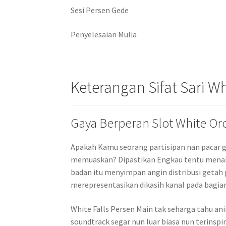
Sesi Persen Gede
Penyelesaian Mulia
Keterangan Sifat Sari Wh
Gaya Berperan Slot White Or
Apakah Kamu seorang partisipan nan pacar g
memuaskan? Dipastikan Engkau tentu menaks
badan itu menyimpan angin distribusi getah
merepresentasikan dikasih kanal pada bagian
White Falls Persen Main tak seharga tahu an
soundtrack segar nun luar biasa nun terinsp