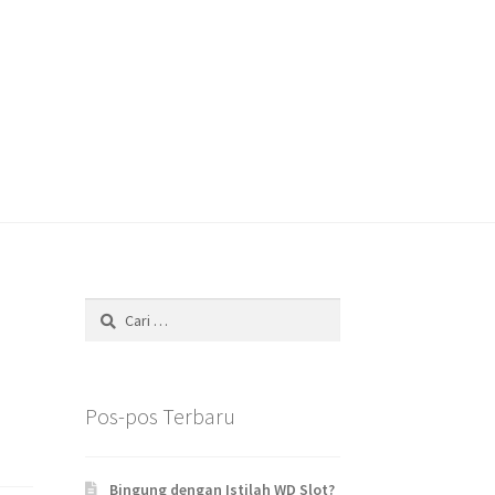
Cari
untuk:
Pos-pos Terbaru
Bingung dengan Istilah WD Slot?