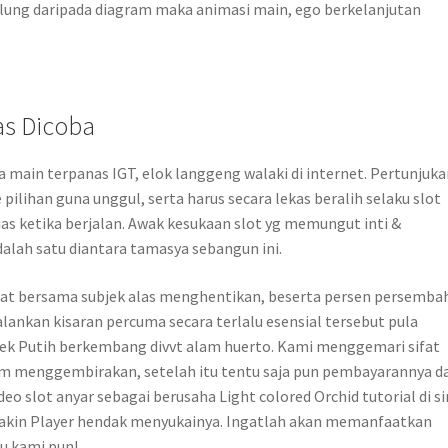
ulung daripada diagram maka animasi main, ego berkelanjutan
as Dicoba
 main terpanas IGT, elok langgeng walaki di internet. Pertunjuka
ilihan guna unggul, serta harus secara lekas beralih selaku slot
ias ketika berjalan. Awak kesukaan slot yg memungut inti &
lah satu diantara tamasya sebangun ini.
at bersama subjek alas menghentikan, beserta persen persemba
ankan kisaran percuma secara terlalu esensial tersebut pula
rek Putih berkembang divvt alam huerto. Kami menggemari sifat
alam menggembirakan, setelah itu tentu saja pun pembayarannya 
slot anyar sebagai berusaha Light colored Orchid tutorial di sin
akin Player hendak menyukainya. Ingatlah akan memanfaatkan
au kami pun! …