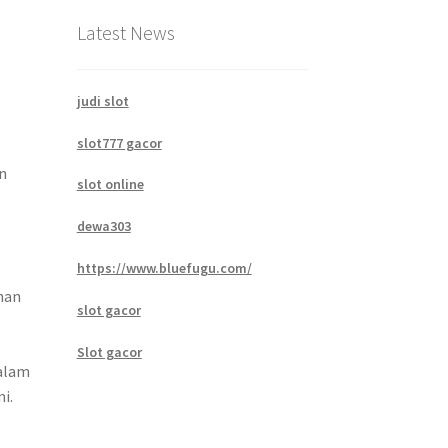
Latest News
judi slot
slot777 gacor
n
slot online
dewa303
https://www.bluefugu.com/
han
slot gacor
Slot gacor
dalam
i.