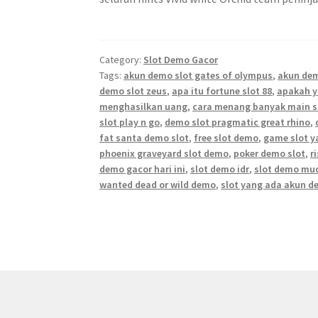
Category:
Slot Demo Gacor
Tags:
akun demo slot gates of olympus
,
akun dem
demo slot zeus
,
apa itu fortune slot 88
,
apakah y
menghasilkan uang
,
cara menang banyak main sl
slot play n go
,
demo slot pragmatic great rhino
,
fat santa demo slot
,
free slot demo
,
game slot 
phoenix graveyard slot demo
,
poker demo slot
,
r
demo gacor hari ini
,
slot demo idr
,
slot demo mu
wanted dead or wild demo
,
slot yang ada akun 