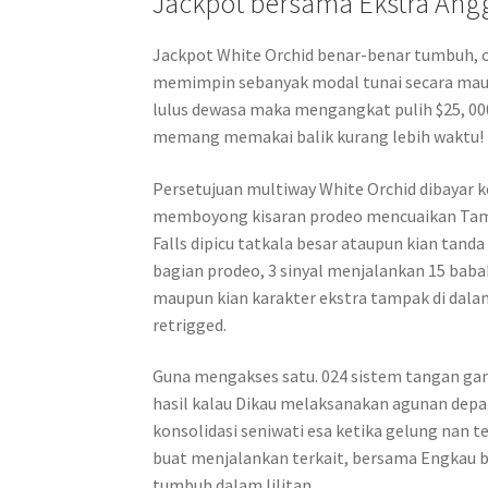
Jackpot bersama Ekstra Angg
Jackpot White Orchid benar-benar tumbuh, o
memimpin sebanyak modal tunai secara mau 
lulus dewasa maka mengangkat pulih $25, 00
memang memakai balik kurang lebih waktu!
Persetujuan multiway White Orchid dibayar 
memboyong kisaran prodeo mencuaikan Tamb
Falls dipicu tatkala besar ataupun kian tand
bagian prodeo, 3 sinyal menjalankan 15 ba
maupun kian karakter ekstra tampak di dala
retrigged.
Guna mengakses satu. 024 sistem tangan gam
hasil kalau Dikau melaksanakan agunan depa
konsolidasi seniwati esa ketika gelung nan t
buat menjalankan terkait, bersama Engkau 
tumbuh dalam lilitan.