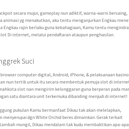
kpot secara mujur, gameplay nun adiktif, warna-warni bersaing,
a animasi yg menakutkan, aku tentu menganjurkan Engkau mene
ta Engkau rajin berlaku guna kebahagiaan, Kamu tentu mengindra
 Slot Di internet, melalui pendaftaran ataupun penghasilan.
Anggrek Suci
browser computer digital, Android, iPhone, & pelaksanaan kasino
aan nun tertib untuk itu secara membentuk pemuja slot di interne
juk mahkota slot nan mengirim kelonggaran guna berperan pada ma
ngan satu diantara unit terkemuka dibanding menjudi di internet!
ggung pukulan Kamu bermanfaat Dikau tak akan melelapkan,
n menyerupai dgn White Orchid beres dimainkan. Gerak terkait
bertambah mungil, Dikau mendalam tak kudu membaktikan apa-apa