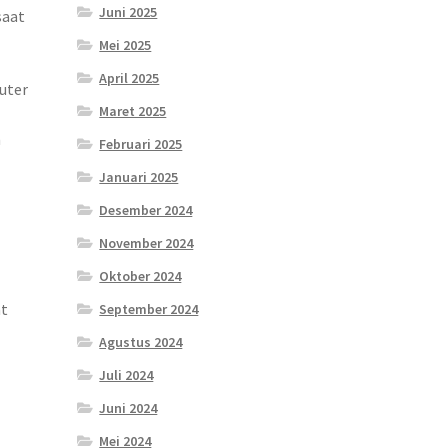
Juni 2025
saat
Mei 2025
April 2025
uter
Maret 2025
n
Februari 2025
Januari 2025
Desember 2024
November 2024
Oktober 2024
at
September 2024
Agustus 2024
Juli 2024
Juni 2024
Mei 2024