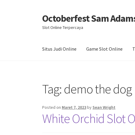
Octoberfest Sam Adam
Skip
Skip
to
to
Slot Online Terpercaya
navigation
content
Situs Judi Online
Game Slot Online
T
Beranda
About us
Contact us
Privacy Policy
Tag:
demo the dog 
Posted on
Maret 7, 2023
by
Sean Wright
White Orchid Slot 