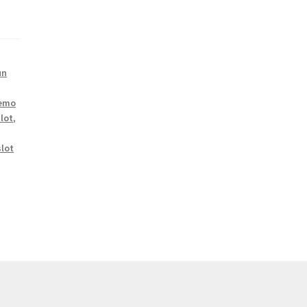
un
emo
lot
,
slot