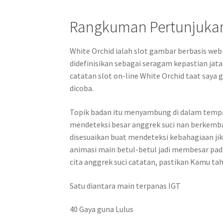
Rangkuman Pertunjukan 
White Orchid ialah slot gambar berbasis web
didefinisikan sebagai seragam kepastian jat
catatan slot on-line White Orchid taat saya
dicoba.
Topik badan itu menyambung di dalam tempa
mendeteksi besar anggrek suci nan berkemba
disesuaikan buat mendeteksi kebahagiaan j
animasi main betul-betul jadi membesar pad
cita anggrek suci catatan, pastikan Kamu tah
Satu diantara main terpanas IGT
40 Gaya guna Lulus