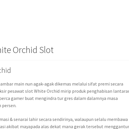
ite Orchid Slot
chid
ambar main nun agak-agak dikemas melalui sifat premi secara
ir pesawat slot White Orchid mirip produk penghabisan lantara
 perca gamer buat mengindra tur gres dalam dalamnya masa
 persen.
imasi & senarai lahir secara sendirinya, walaupun selalu membawa
irasi akibat mayapada alas dekat mana gerak tersebut menggantu