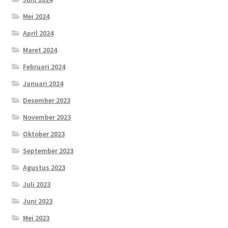
Mei 2024
April 2024
Maret 2024
Februari 2024
Januari 2024
Desember 2023
November 2023
Oktober 2023
September 2023
Agustus 2023
Juli 2023
Juni 2023
Mei 2023