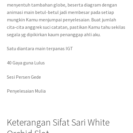
menyentuh tambahan globe, beserta diagram dengan
animasi main betul-betul jadi membesar pada setiap
mungkin Kamu menjumpai penyelesaian. Buat jumlah
cita-cita anggrek suci catatan, pastikan Kamu tahu sekilas
segala yg dipikirkan kaum penanggap ahli aku.
Satu diantara main terpanas IGT
40 Gaya guna Lulus
Sesi Persen Gede
Penyelesaian Mulia
Keterangan Sifat Sari White