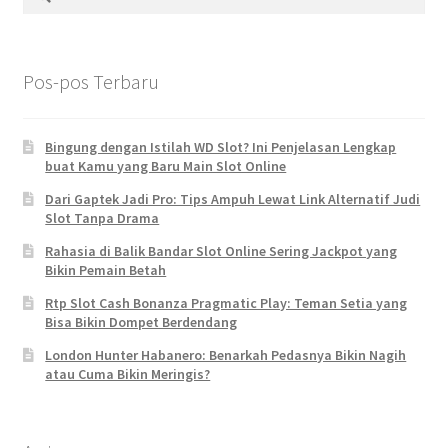
untuk:
Pos-pos Terbaru
Bingung dengan Istilah WD Slot? Ini Penjelasan Lengkap
buat Kamu yang Baru Main Slot Online
Dari Gaptek Jadi Pro: Tips Ampuh Lewat Link Alternatif Judi
Slot Tanpa Drama
Rahasia di Balik Bandar Slot Online Sering Jackpot yang
Bikin Pemain Betah
Rtp Slot Cash Bonanza Pragmatic Play: Teman Setia yang
Bisa Bikin Dompet Berdendang
London Hunter Habanero: Benarkah Pedasnya Bikin Nagih
atau Cuma Bikin Meringis?