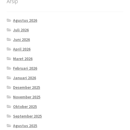
Arsip
Agustus 2026
Juli 2026
Juni 2026
April 2026
Maret 2026
Februari 2026
Januari 2026
Desember 2025
November 2025
Oktober 2025
September 2025
Agustus 2025