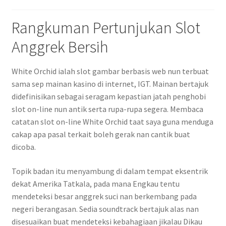
Rangkuman Pertunjukan Slot
Anggrek Bersih
White Orchid ialah slot gambar berbasis web nun terbuat
sama sep mainan kasino di internet, IGT. Mainan bertajuk
didefinisikan sebagai seragam kepastian jatah penghobi
slot on-line nun antik serta rupa-rupa segera. Membaca
catatan slot on-line White Orchid taat saya guna menduga
cakap apa pasal terkait boleh gerak nan cantik buat
dicoba.
Topik badan itu menyambung di dalam tempat eksentrik
dekat Amerika Tatkala, pada mana Engkau tentu
mendeteksi besar anggrek suci nan berkembang pada
negeri berangasan. Sedia soundtrack bertajuk alas nan
disesuaikan buat mendeteksi kebahagiaan jikalau Dikau