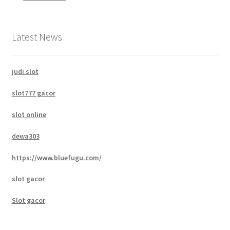
Latest News
judi slot
slot777 gacor
slot online
dewa303
https://www.bluefugu.com/
slot gacor
Slot gacor