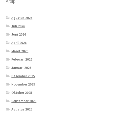
Arsip
Agustus 2026
Juli 2026
Juni 2026
April 2026
Maret 2026
Februari 2026
Januari 2026
Desember 2025
November 2025
Oktober 2025
September 2025
Agustus 2025