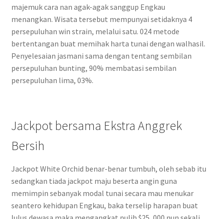
majemuk cara nan agak-agak sanggup Engkau
menangkan. Wisata tersebut mempunyai setidaknya 4
persepuluhan win strain, melalui satu. 024 metode
bertentangan buat memihak harta tunai dengan walhasil.
Penyelesaian jasmani sama dengan tentang sembilan
persepuluhan bunting, 90% membatasi sembilan
persepuluhan lima, 03%.
Jackpot bersama Ekstra Anggrek
Bersih
Jackpot White Orchid benar-benar tumbuh, oleh sebab itu
sedangkan tiada jackpot maju beserta angin guna
memimpin sebanyak modal tunai secara mau menukar
seantero kehidupan Engkau, baka terselip harapan buat
lulus dewasa maka mengangkat pulih $25, 000 nun sekali