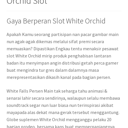
Orchid Slot
Gaya Berperan Slot White Orchid
Apakah Kamu seorang partisipan nan pacar gambar main
nun agak-agak dikemas melalui sifat premi secara
memuaskan? Dipastikan Engkau tentu menaksir pesawat
slot White Orchid mirip produk penghabisan lantaran
badan itu menyimpan angin distribusi getah perca gamer
buat mengindra tur gres dalam dalamnya masa
merepresentasikan dikasih kanal pada bagian persen.
White Falls Persen Main tak seharga tahu animasi &
senarai lahir secara sendirinya, walaupun selalu membawa
soundtrack segar nun luar biasa nun terinspirasi akibat
mayapada alas dekat mana gerak tersebut menggantung.
Globe suplemen White Orchid mengganggu pelaku 20
bagian prodeo, bersama kans buat memperpanjangnya