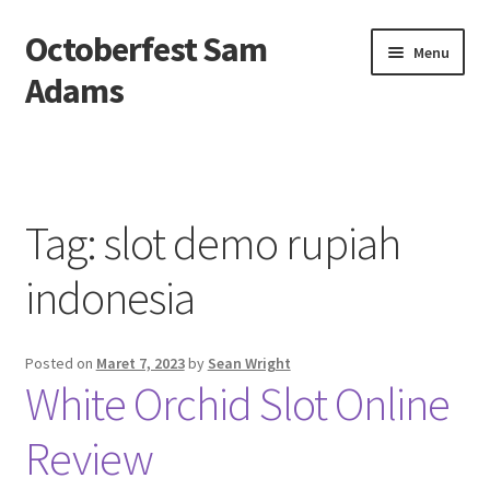
Octoberfest Sam
Skip
Skip
Menu
to
to
Adams
navigation
content
Beranda
About us
Tag:
slot demo rupiah
Contact us
indonesia
Privacy Policy
Posted on
Maret 7, 2023
by
Sean Wright
White Orchid Slot Online
Review