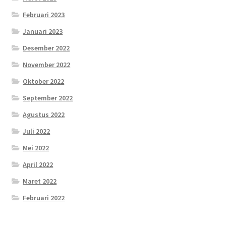
Februari 2023
Januari 2023
Desember 2022
November 2022
Oktober 2022
September 2022
Agustus 2022
Juli 2022
Mei 2022
April 2022
Maret 2022
Februari 2022