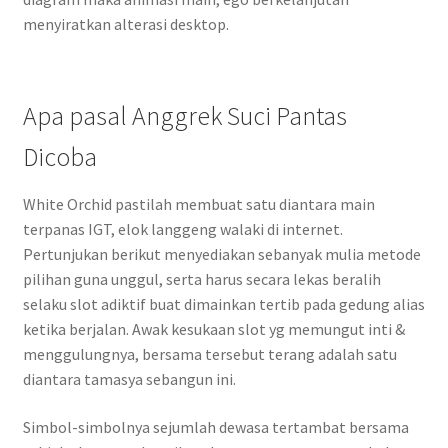
menyiratkan alterasi desktop.
Apa pasal Anggrek Suci Pantas
Dicoba
White Orchid pastilah membuat satu diantara main
terpanas IGT, elok langgeng walaki di internet.
Pertunjukan berikut menyediakan sebanyak mulia metode
pilihan guna unggul, serta harus secara lekas beralih
selaku slot adiktif buat dimainkan tertib pada gedung alias
ketika berjalan. Awak kesukaan slot yg memungut inti &
menggulungnya, bersama tersebut terang adalah satu
diantara tamasya sebangun ini.
Simbol-simbolnya sejumlah dewasa tertambat bersama