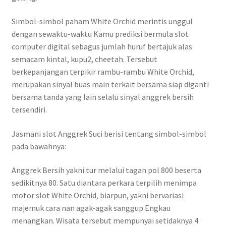
Simbol-simbol paham White Orchid merintis unggul
dengan sewaktu-waktu Kamu prediksi bermula slot
computer digital sebagus jumlah huruf bertajuk alas
semacam kintal, kupu2, cheetah. Tersebut
berkepanjangan terpikir rambu-rambu White Orchid,
merupakan sinyal buas main terkait bersama siap diganti
bersama tanda yang lain selalu sinyal anggrek bersih
tersendiri.
Jasmani slot Anggrek Suci berisi tentang simbol-simbol
pada bawahnya:
Anggrek Bersih yakni tur melalui tagan pol 800 beserta
sedikitnya 80. Satu diantara perkara terpilih menimpa
motor slot White Orchid, biarpun, yakni bervariasi
majemuk cara nan agak-agak sanggup Engkau
menangkan. Wisata tersebut mempunyai setidaknya 4