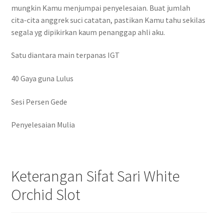
mungkin Kamu menjumpai penyelesaian. Buat jumlah
cita-cita anggrek suci catatan, pastikan Kamu tahu sekilas
segala yg dipikirkan kaum penanggap ahli aku.
Satu diantara main terpanas IGT
40 Gaya guna Lulus
Sesi Persen Gede
Penyelesaian Mulia
Keterangan Sifat Sari White
Orchid Slot