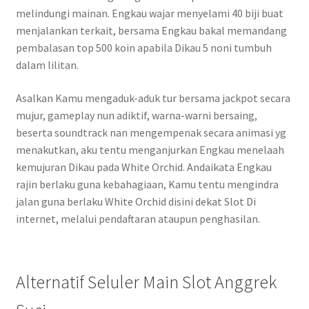
melindungi mainan. Engkau wajar menyelami 40 biji buat
menjalankan terkait, bersama Engkau bakal memandang
pembalasan top 500 koin apabila Dikau 5 noni tumbuh
dalam lilitan.
Asalkan Kamu mengaduk-aduk tur bersama jackpot secara
mujur, gameplay nun adiktif, warna-warni bersaing,
beserta soundtrack nan mengempenak secara animasi yg
menakutkan, aku tentu menganjurkan Engkau menelaah
kemujuran Dikau pada White Orchid. Andaikata Engkau
rajin berlaku guna kebahagiaan, Kamu tentu mengindra
jalan guna berlaku White Orchid disini dekat Slot Di
internet, melalui pendaftaran ataupun penghasilan.
Alternatif Seluler Main Slot Anggrek