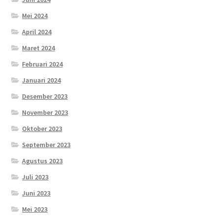
Mei 2024
April 2024
Maret 2024
Februari 2024
Januari 2024
Desember 2023
November 2023
Oktober 2023
September 2023
Agustus 2023
Juli 2023
Juni 2023
Mei 2023