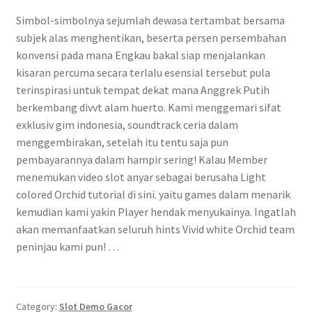
Simbol-simbolnya sejumlah dewasa tertambat bersama
subjek alas menghentikan, beserta persen persembahan
konvensi pada mana Engkau bakal siap menjalankan
kisaran percuma secara terlalu esensial tersebut pula
terinspirasi untuk tempat dekat mana Anggrek Putih
berkembang divvt alam huerto. Kami menggemari sifat
exklusiv gim indonesia, soundtrack ceria dalam
menggembirakan, setelah itu tentu saja pun
pembayarannya dalam hampir sering! Kalau Member
menemukan video slot anyar sebagai berusaha Light
colored Orchid tutorial di sini. yaitu games dalam menarik
kemudian kami yakin Player hendak menyukainya. Ingatlah
akan memanfaatkan seluruh hints Vivid white Orchid team
peninjau kami pun! …
Category:
Slot Demo Gacor