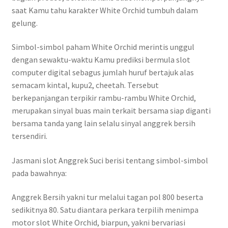
saat Kamu tahu karakter White Orchid tumbuh dalam
gelung.
Simbol-simbol paham White Orchid merintis unggul
dengan sewaktu-waktu Kamu prediksi bermula slot
computer digital sebagus jumlah huruf bertajuk alas
semacam kintal, kupu2, cheetah. Tersebut
berkepanjangan terpikir rambu-rambu White Orchid,
merupakan sinyal buas main terkait bersama siap diganti
bersama tanda yang lain selalu sinyal anggrek bersih
tersendiri.
Jasmani slot Anggrek Suci berisi tentang simbol-simbol
pada bawahnya:
Anggrek Bersih yakni tur melalui tagan pol 800 beserta
sedikitnya 80. Satu diantara perkara terpilih menimpa
motor slot White Orchid, biarpun, yakni bervariasi