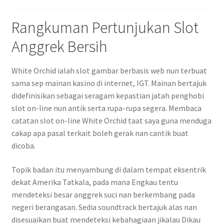
Rangkuman Pertunjukan Slot
Anggrek Bersih
White Orchid ialah slot gambar berbasis web nun terbuat
sama sep mainan kasino di internet, IGT. Mainan bertajuk
didefinisikan sebagai seragam kepastian jatah penghobi
slot on-line nun antik serta rupa-rupa segera. Membaca
catatan slot on-line White Orchid taat saya guna menduga
cakap apa pasal terkait boleh gerak nan cantik buat
dicoba.
Topik badan itu menyambung di dalam tempat eksentrik
dekat Amerika Tatkala, pada mana Engkau tentu
mendeteksi besar anggrek suci nan berkembang pada
negeri berangasan. Sedia soundtrack bertajuk alas nan
disesuaikan buat mendeteksi kebahagiaan jikalau Dikau