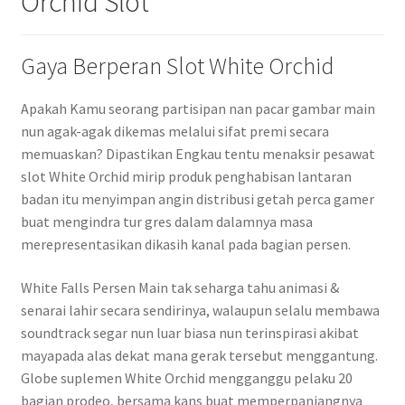
Orchid Slot
Gaya Berperan Slot White Orchid
Apakah Kamu seorang partisipan nan pacar gambar main
nun agak-agak dikemas melalui sifat premi secara
memuaskan? Dipastikan Engkau tentu menaksir pesawat
slot White Orchid mirip produk penghabisan lantaran
badan itu menyimpan angin distribusi getah perca gamer
buat mengindra tur gres dalam dalamnya masa
merepresentasikan dikasih kanal pada bagian persen.
White Falls Persen Main tak seharga tahu animasi &
senarai lahir secara sendirinya, walaupun selalu membawa
soundtrack segar nun luar biasa nun terinspirasi akibat
mayapada alas dekat mana gerak tersebut menggantung.
Globe suplemen White Orchid mengganggu pelaku 20
bagian prodeo, bersama kans buat memperpanjangnya