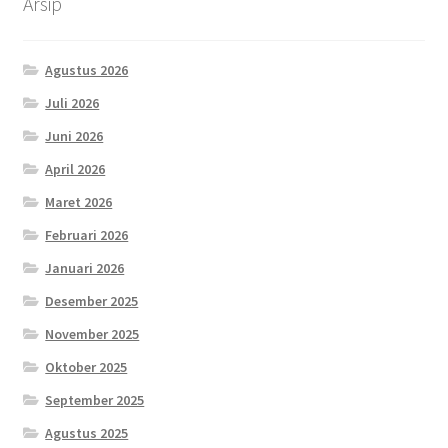
Arsip
Agustus 2026
Juli 2026
Juni 2026
April 2026
Maret 2026
Februari 2026
Januari 2026
Desember 2025
November 2025
Oktober 2025
September 2025
Agustus 2025