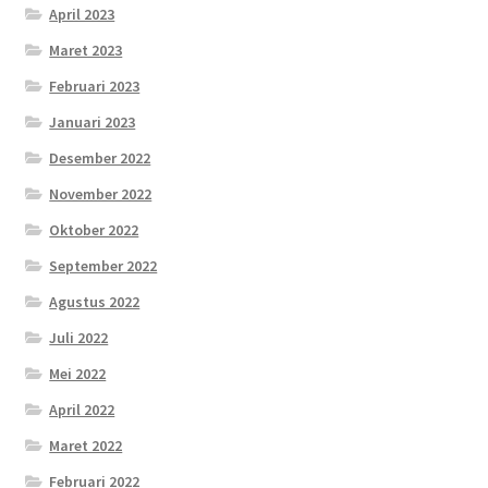
April 2023
Maret 2023
Februari 2023
Januari 2023
Desember 2022
November 2022
Oktober 2022
September 2022
Agustus 2022
Juli 2022
Mei 2022
April 2022
Maret 2022
Februari 2022